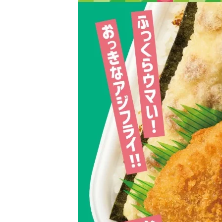
日
時
: