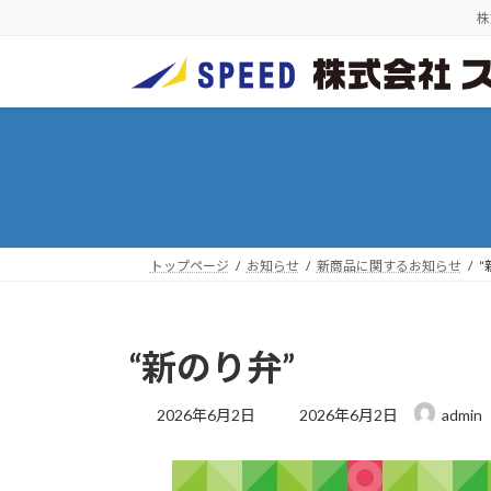
コ
ナ
株
ン
ビ
テ
ゲ
ン
ー
ツ
シ
へ
ョ
ス
ン
キ
に
ッ
移
プ
動
トップページ
お知らせ
新商品に関するお知らせ
“
“新のり弁”
最
2026年6月2日
2026年6月2日
admin
終
更
新