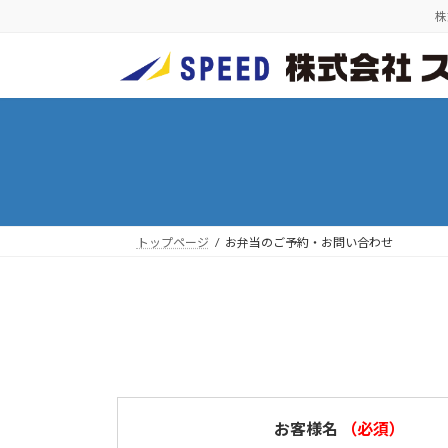
コ
ナ
株
ン
ビ
テ
ゲ
ン
ー
ツ
シ
へ
ョ
ス
ン
キ
に
ッ
移
プ
動
トップページ
お弁当のご予約・お問い合わせ
お客様名
（必須）