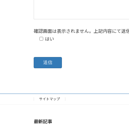
確認画面は表示されません。上記内容にて送
はい
こ
の
フ
ィ
ー
ル
サイトマップ
ド
は
空
最新記事
の