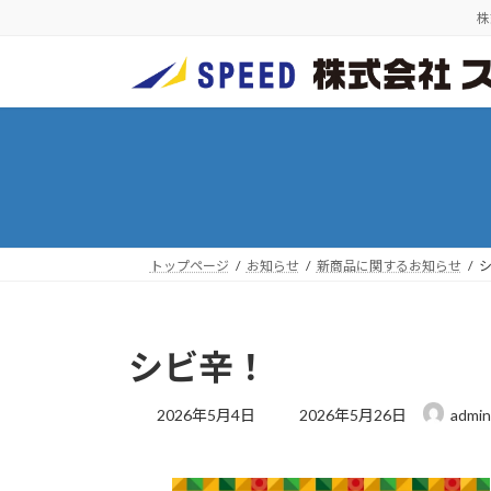
コ
ナ
株
ン
ビ
テ
ゲ
ン
ー
ツ
シ
へ
ョ
ス
ン
キ
に
ッ
移
プ
動
トップページ
お知らせ
新商品に関するお知らせ
シビ辛！
最
2026年5月4日
2026年5月26日
admin
終
更
新