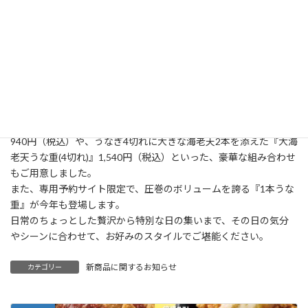
度もつけて焼き上げることで、香ばしさをより一層引き出していま
す。
別添の醤油ベースのたれは、食欲をそそる芳醇な香りと、うなぎの
旨味を引き立てる甘辛さが特長。ごはんとの相性も抜群です。
うなぎをシンプルに味わえる定番の『うな重(3切れ)』1,040円（税
込み）に加え、贅沢に堪能できる『上・うな重(6切れ)』1,800円
（税込）をラインアップ。さらに、醤油ベースの甘めのタレで仕
上げた「牛すき焼き」を一緒に楽しめる『牛すきうな重(2切れ)』
940円（税込）や、うなぎ4切れに大きな海老天2本を添えた『大海
老天うな重(4切れ)』1,540円（税込）といった、豪華な組み合わせ
もご用意しました。
また、専用予約サイト限定で、圧巻のボリュームを誇る『1本うな
重』が今年も登場します。
日常のちょっとした贅沢から特別な日の集いまで、その日の気分
やシーンに合わせて、お好みのスタイルでご堪能ください。
新商品に関するお知らせ
カテゴリー